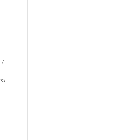
ly
res