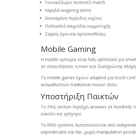
Γενναιόδωρο ποσοστό match
Χαμηλά wagering terms
Εκτεταμένη περίοδος ισχύος
Πολλαπλά παιχνίδια συμμετοχής
Σαφείς όροι και προϋποθέσεις
Mobile Gaming
Η mobile εμπειρία είναι fully optimized για sma
σε οποιοδήποτε screen size διατηρώντας πλήρη
Τα mobile games έχουν adapted για touch control
αντικαθιστούν traditional mouse clicks.
Υποστήριξη Παικτών
Το FAQ section περιέχει answers σε hundreds 
εύκολο και γρήγορο.
Τα RNG systems πιστοποιούνται από independen
unpredictable και fair, χωρίς manipulation possibil