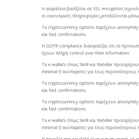
Η ασφάλεια βασίζεται σε SSL encryption τεχνολ
οι οικονομικές πληροφορίες μεταδίδονται μέ
Τα cryptocurrency options παρέχουν anonymity κ
και fast confirmations.
Η GDPR compliance διασφαλίζει ότι τα προσωπι
έχουν πλήρη control over their information.
Τα e-wallets όπως Skrill και Neteller προσφέρ
minimal ή ανύπαρκτες για τους περισσότερους π
Τα cryptocurrency options παρέχουν anonymity κ
και fast confirmations.
Τα cryptocurrency options παρέχουν anonymity κ
και fast confirmations.
Τα e-wallets όπως Skrill και Neteller προσφέρ
minimal ή ανύπαρκτες για τους περισσότερους π
Η ποικιλία στη ρουλέτα είναι εντυπωσιακή, με 