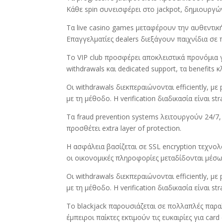
Κάθε spin συνεισφέρει στο jackpot, δημιουργ
Τα live casino games μεταφέρουν την αυθεντικ
Επαγγελματίες dealers διεξάγουν παιχνίδια σε 
Το VIP club προσφέρει αποκλειστικά προνόμια γ
withdrawals και dedicated support, τα benefits
Οι withdrawals διεκπεραιώνονται efficiently, μ
με τη μέθοδο. Η verification διαδικασία είναι str
Τα fraud prevention systems λειτουργούν 24/7, de
προσθέτει extra layer of protection.
Η ασφάλεια βασίζεται σε SSL encryption τεχνολ
οι οικονομικές πληροφορίες μεταδίδονται μέ
Οι withdrawals διεκπεραιώνονται efficiently, μ
με τη μέθοδο. Η verification διαδικασία είναι str
Το blackjack παρουσιάζεται σε πολλαπλές παραλλ
έμπειροι παίκτες εκτιμούν τις ευκαιρίες για card 