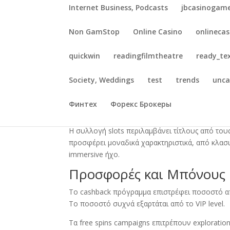
Το blackjack παρουσιάζεται σε πολλαπλές παραλλ
Internet Business, Podcasts
jbcasinogam
έμπειροι παίκτες εκτιμούν τις ευκαιρίες για card 
Non GamStop
Online Casino
onlineca
Το Welcome bonus περιλαμβάνει:
Ανταγωνιστικό ποσοστό match
quickwin
readingfilmtheatre
ready_te
Δίκαια wagering rules
Μακρά περίοδος ισχύος
Society, Weddings
test
trends
unca
Ποικίλα παιχνίδια συμμετοχής
Финтех
Форекс Брокеры
Κατανοητοί όροι και προϋποθέσεις
Η συλλογή slots περιλαμβάνει τίτλους από του
προσφέρει μοναδικά χαρακτηριστικά, από κλασι
immersive ήχο.
Προσφορές και Μπόνους
Το cashback πρόγραμμα επιστρέφει ποσοστό από
Το ποσοστό συχνά εξαρτάται από το VIP level.
Τα free spins campaigns επιτρέπουν exploratio