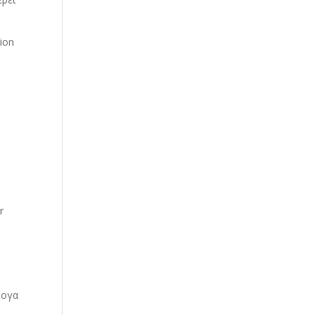
tion
r
λογα