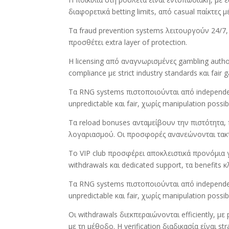
διαφορετικά betting limits, από casual παίκτες μέ
Τα fraud prevention systems λειτουργούν 24/7, de
προσθέτει extra layer of protection.
Η licensing από αναγνωρισμένες gambling author
compliance με strict industry standards και fair 
Τα RNG systems πιστοποιούνται από independen
unpredictable και fair, χωρίς manipulation possibil
Τα reload bonuses ανταμείβουν την πιστότητα
λογαριασμού. Οι προσφορές ανανεώνονται τακτ
Το VIP club προσφέρει αποκλειστικά προνόμια γ
withdrawals και dedicated support, τα benefits
Τα RNG systems πιστοποιούνται από independen
unpredictable και fair, χωρίς manipulation possibil
Οι withdrawals διεκπεραιώνονται efficiently, μ
με τη μέθοδο. Η verification διαδικασία είναι str